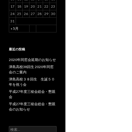
17
18
19
20
21
22
23
24
25
26
27
28
29
30
31
« 5月
最近の投稿
2020年同窓会延期のお知らせ
津島高校38回生 2020年同窓
会のご案内
津島高校３８回生 生誕５０
年を祝う会
平成27年度三稜会総会・懇親
会
平成27年度三稜会総会・懇親
会のお知らせ
検