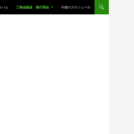
ルバム
三稜会総会 執行部会
今後のスケジュール