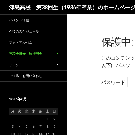
検
津島高校 第38回生（1986年卒業）のホームペー
索
イベント情報
今後のスケジュール
保護中
フォトアルバム
三稜会総会 執行部会
このコンテンツ
以下にパスワー
リンク
ご連絡・お問い合わせ
パスワード:
2026年8月
月
火
水
木
金
土
日
1
2
3
4
5
6
7
8
9
10
11
12
13
14
15
16