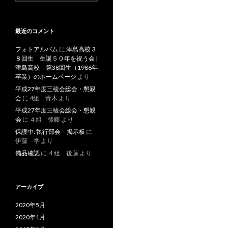
索:
最近のコメント
フォトアルバム
に
津島高校３
８回生 生誕５０年を祝う会 |
津島高校 第38回生（1986年
卒業）のホームページ
より
平成27年度三稜会総会・懇親
会
に
4組 青木
より
平成27年度三稜会総会・懇親
会
に
４組 後藤
より
保護中: 執行部会 掲示板
に
伊藤 学
より
備品確認
に
４組 後藤
より
アーカイブ
2020年5月
2020年1月