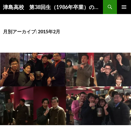
検
津島高校 第38回生（1986年卒業）のホームページ
索
コ
メインメ
ン
ニュー
テ
ン
月別アーカイブ: 2015年2月
ツ
へ
移
動