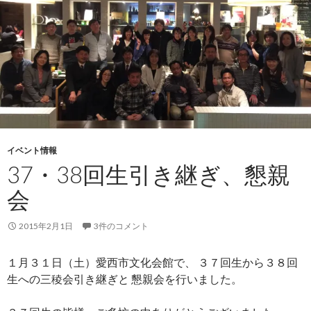
イベント情報
37・38回生引き継ぎ、懇親
会
2015年2月1日
3件のコメント
１月３１日（土）愛西市文化会館で、 ３７回生から３８回
生への三稜会引き継ぎと 懇親会を行いました。