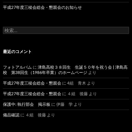
平成27年度三稜会総会・懇親会のお知らせ
検
索:
最近のコメント
フォトアルバム
に
津島高校３８回生 生誕５０年を祝う会 | 津島高
校 第38回生（1986年卒業）のホームページ
より
平成27年度三稜会総会・懇親会
に
4組 青木
より
平成27年度三稜会総会・懇親会
に
４組 後藤
より
保護中: 執行部会 掲示板
に
伊藤 学
より
備品確認
に
４組 後藤
より