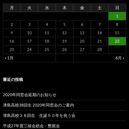
月
火
水
木
金
土
日
1
2
3
4
5
6
7
8
9
10
11
12
13
14
15
16
17
18
19
20
21
22
23
24
25
26
27
28
« 1月
6月 »
最近の投稿
2020年同窓会延期のお知らせ
津島高校38回生 2020年同窓会のご案内
津島高校３８回生 生誕５０年を祝う会
平成27年度三稜会総会・懇親会