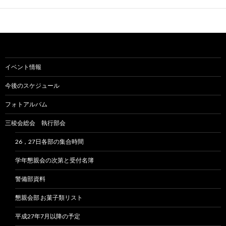
イベント情報
今後のスケジュール
フォトアルバム
三稜会総会 執行部会
26，27日各部の集合時間
学年懇親会の次第と受付名簿
警備部資料
懇親会部 お菓子類リスト
平成27年7月以降の予定