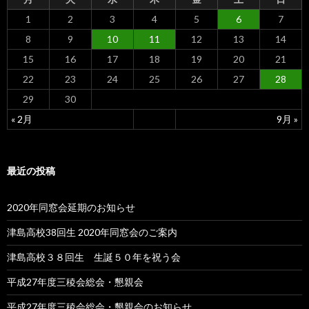
1
2
3
4
5
6
7
8
9
10
11
12
13
14
15
16
17
18
19
20
21
22
23
24
25
26
27
28
29
30
« 2月
9月 »
最近の投稿
2020年同窓会延期のお知らせ
津島高校38回生 2020年同窓会のご案内
津島高校３８回生 生誕５０年を祝う会
平成27年度三稜会総会・懇親会
平成27年度三稜会総会・懇親会のお知らせ