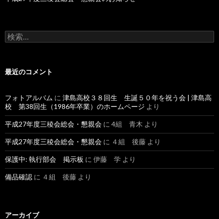
検
索:
最近のコメント
フォトアルバム
に
津島高校３８回生 生誕５０年を祝う会 | 津島高
校 第38回生（1986年卒業）のホームページ
より
平成27年度三稜会総会・懇親会
に
4組 青木
より
平成27年度三稜会総会・懇親会
に
４組 後藤
より
保護中: 執行部会 掲示板
に
伊藤 学
より
備品確認
に
４組 後藤
より
アーカイブ