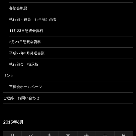
各部会概要
執行部・役員 行事等計画表
11月23日懇親会資料
2月21日懇親会資料
平成27年3月発送書類
執行部会 掲示板
リンク
三稜会ホームページ
ご連絡・お問い合わせ
2015年6月
月
火
水
木
金
土
日