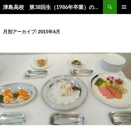
検
津島高校 第38回生（1986年卒業）のホームページ
索
コ
メインメ
ン
ニュー
テ
ン
月別アーカイブ: 2015年6月
ツ
へ
移
動