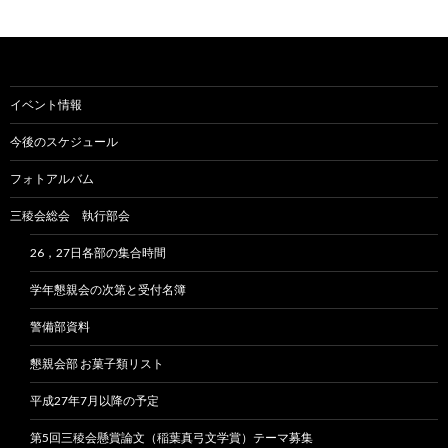
イベント情報
今後のスケジュール
フォトアルバム
三稜会総会 執行部会
26，27日各部の集合時間
学年懇親会の次第と受付名簿
警備部資料
懇親会部 お菓子類リスト
平成27年7月以降の予定
第5回三稜会懸賞論文（稲葉真弓文学賞）テーマ募集