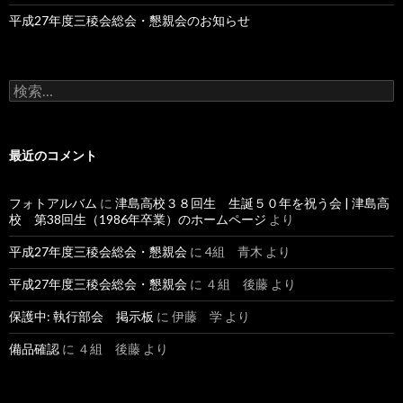
平成27年度三稜会総会・懇親会のお知らせ
検
索:
最近のコメント
フォトアルバム
に
津島高校３８回生 生誕５０年を祝う会 | 津島高
校 第38回生（1986年卒業）のホームページ
より
平成27年度三稜会総会・懇親会
に
4組 青木
より
平成27年度三稜会総会・懇親会
に
４組 後藤
より
保護中: 執行部会 掲示板
に
伊藤 学
より
備品確認
に
４組 後藤
より