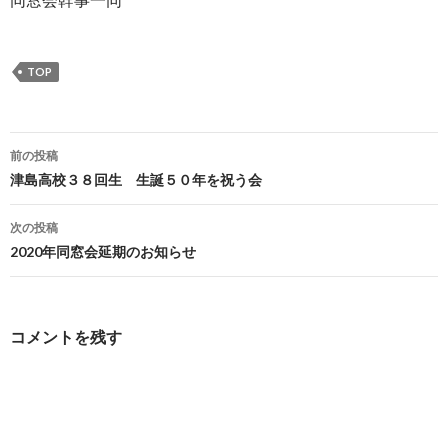
TOP
投
前の投稿
稿
津島高校３８回生 生誕５０年を祝う会
ナ
次の投稿
ビ
2020年同窓会延期のお知らせ
ゲ
ー
コメントを残す
シ
ョ
ン