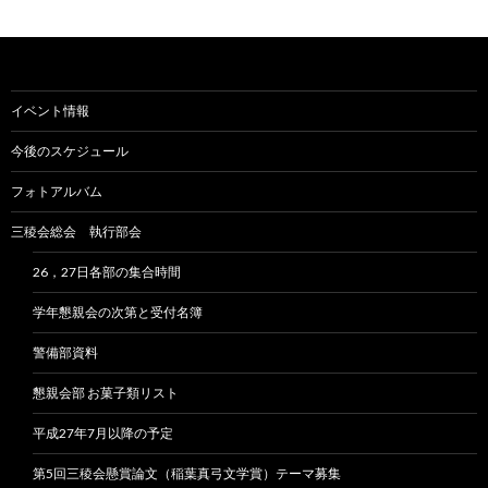
イベント情報
今後のスケジュール
フォトアルバム
三稜会総会 執行部会
26，27日各部の集合時間
学年懇親会の次第と受付名簿
警備部資料
懇親会部 お菓子類リスト
平成27年7月以降の予定
第5回三稜会懸賞論文（稲葉真弓文学賞）テーマ募集