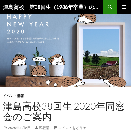
検
津島高校 第38回生（1986年卒業）のホームページ
索
コ
メインメ
ン
ニュー
テ
ン
ツ
へ
移
動
イベント情報
津島高校38回生 2020年同窓
会のご案内
2020年1月6日
広報部
コメントをどうぞ