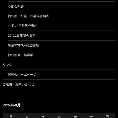
各部会概要
執行部・役員 行事等計画表
11月23日懇親会資料
2月21日懇親会資料
平成27年3月発送書類
執行部会 掲示板
リンク
三稜会ホームページ
ご連絡・お問い合わせ
2026年8月
月
火
水
木
金
土
日